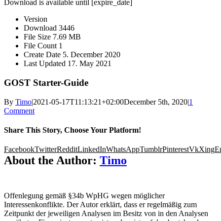
Download is available until [expire_date]
Version
Download
3446
File Size
7.69 MB
File Count
1
Create Date
5. December 2020
Last Updated
17. May 2021
GOST Starter-Guide
By
Timo
|
2021-05-17T11:13:21+02:00
December 5th, 2020
|
1
Comment
Share This Story, Choose Your Platform!
Facebook
Twitter
Reddit
LinkedIn
WhatsApp
Tumblr
Pinterest
Vk
Xing
E
About the Author:
Timo
Offenlegung gemäß §34b WpHG wegen möglicher
Interessenkonflikte. Der Autor erklärt, dass er regelmäßig zum
Zeitpunkt der jeweiligen Analysen im Besitz von in den Analysen