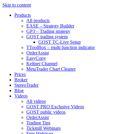
Skip to content
Products
All products
EASE – Strategy Builder
GP3 – Trading strategy
GOST trading system
GOST TC-Live Setup
TToolBox – multi function indicator
OrderAssist
EasyCopy
Keltner Channel
MetaTrader Chart Cleaner
Prices
Broker
StereoTrader
Blog
Videos
All videos
GOST PRO Exclusive Videos
GOST public videos
OrderAssist
Trading Tips
Tickmill Webinars
Free Webinars