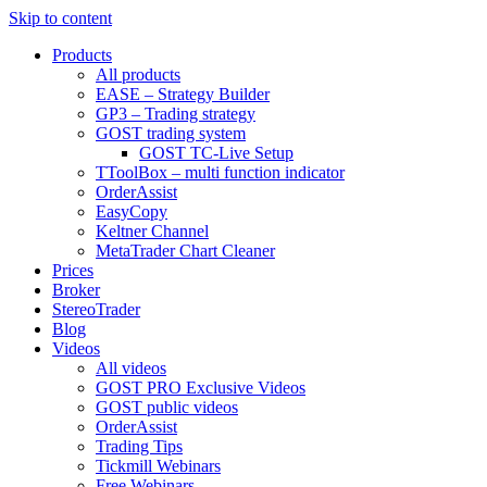
Skip to content
Products
All products
EASE – Strategy Builder
GP3 – Trading strategy
GOST trading system
GOST TC-Live Setup
TToolBox – multi function indicator
OrderAssist
EasyCopy
Keltner Channel
MetaTrader Chart Cleaner
Prices
Broker
StereoTrader
Blog
Videos
All videos
GOST PRO Exclusive Videos
GOST public videos
OrderAssist
Trading Tips
Tickmill Webinars
Free Webinars