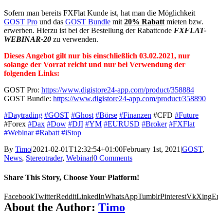
Sofern man bereits FXFlat Kunde ist, hat man die Möglichkeit
GOST Pro
und das
GOST Bundle
mit
20% Rabatt
mieten bzw.
erwerben. Hierzu ist bei der Bestellung der Rabattcode
FXFLAT-
WEBINAR-20
zu verwenden.
Dieses Angebot gilt nur bis einschließlich 03.02.2021, nur
solange der Vorrat reicht und nur bei Verwendung der
folgenden Links:
GOST Pro:
https://www.digistore24-app.com/product/358884
GOST Bundle:
https://www.digistore24-app.com/product/358890
#Daytrading
#GOST
#Ghost
#Börse
#Finanzen
#CFD
#Future
#Forex
#Dax
#Dow
#DJI
#YM
#EURUSD
#Broker
#FXFlat
#Webinar
#Rabatt
#iStop
By
Timo
|
2021-02-01T12:32:54+01:00
February 1st, 2021
|
GOST
,
News
,
Stereotrader
,
Webinar
|
0 Comments
Share This Story, Choose Your Platform!
Facebook
Twitter
Reddit
LinkedIn
WhatsApp
Tumblr
Pinterest
Vk
Xing
E
About the Author:
Timo