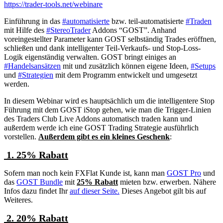
https://trader-tools.net/webinare
Einführung in das
#automatisierte
bzw. teil-automatisierte
#Traden
mit Hilfe des
#StereoTrader
Addons “GOST”. Anhand
voreingestellter Parameter kann GOST selbständig Trades eröffnen,
schließen und dank intelligenter Teil-Verkaufs- und Stop-Loss-
Logik eigenständig verwalten. GOST bringt einiges an
#Handelsansätzen
mit und zusätzlich können eigene Ideen,
#Setups
und
#Strategien
mit dem Programm entwickelt und umgesetzt
werden.
In diesem Webinar wird es hauptsächlich um die intelligentere Stop
Führung mit dem GOST iStop gehen, wie man die Trigger-Linien
des Traders Club Live Addons automatisch traden kann und
außerdem werde ich eine GOST Trading Strategie ausführlich
vorstellen.
Außerdem gibt es ein kleines Geschenk
:
1. 25% Rabatt
Sofern man noch kein FXFlat Kunde ist, kann man
GOST Pro
und
das
GOST Bundle
mit
25% Rabatt
mieten bzw. erwerben. Nähere
Infos dazu findet Ihr
auf dieser Seite.
Dieses Angebot gilt bis auf
Weiteres.
2. 20% Rabatt