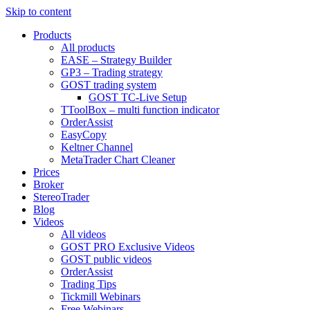
Skip to content
Products
All products
EASE – Strategy Builder
GP3 – Trading strategy
GOST trading system
GOST TC-Live Setup
TToolBox – multi function indicator
OrderAssist
EasyCopy
Keltner Channel
MetaTrader Chart Cleaner
Prices
Broker
StereoTrader
Blog
Videos
All videos
GOST PRO Exclusive Videos
GOST public videos
OrderAssist
Trading Tips
Tickmill Webinars
Free Webinars